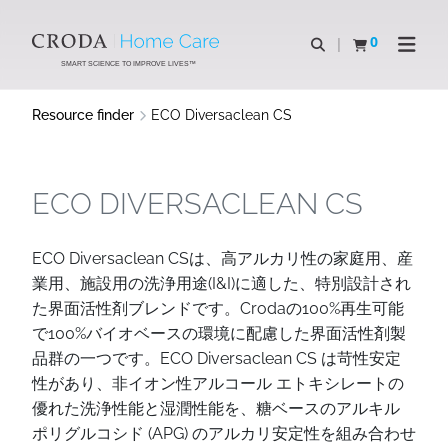
SKIP
SKIP
TO
TO
0
Open search
View basket
Open n
CONTENT
MENU
SMART SCIENCE TO IMPROVE LIVES™
Resource finder
ECO Diversaclean CS
ECO DIVERSACLEAN CS
ECO Diversaclean CSは、高アルカリ性の家庭用、産
業用、施設用の洗浄用途(I&I)に適した、特別設計され
た界面活性剤ブレンドです。Crodaの100%再生可能
で100%バイオベースの環境に配慮した界面活性剤製
品群の一つです。ECO Diversaclean CS は苛性安定
性があり、非イオン性アルコール エトキシレートの
優れた洗浄性能と湿潤性能を、糖ベースのアルキル
ポリグルコシド (APG) のアルカリ安定性を組み合わせ