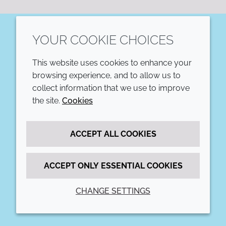
YOUR COOKIE CHOICES
LinkedIn
This website uses cookies to enhance your
COMPANY
LEGAL
browsing experience, and to allow us to
collect information that we use to improve
Annual Report
Terms and conditions
the site.
Cookies
Sustainability Report
Privacy policy
ACCEPT ALL COOKIES
Croda.com
Accessibility
Cookie policy
ACCEPT ONLY ESSENTIAL COOKIES
CHANGE SETTINGS
© 2026 Croda International Plc