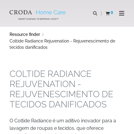
SKIP
SKIP
TO
TO
0
Open search
View basket
Open n
CONTENT
MENU
SMART SCIENCE TO IMPROVE LIVES™
Resource finder
Coltide Radiance Rejuvenation - Rejuvenescimento de
tecidos danificados
COLTIDE RADIANCE
REJUVENATION -
REJUVENESCIMENTO DE
TECIDOS DANIFICADOS
O Coltide Radiance é um aditivo inovador para a
lavagem de roupas e tecidos, que oferece